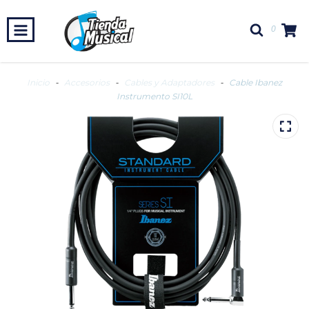
0
Inicio
-
Accesorios
-
Cables y Adaptadores
-
Cable Ibanez
Instrumento SI10L