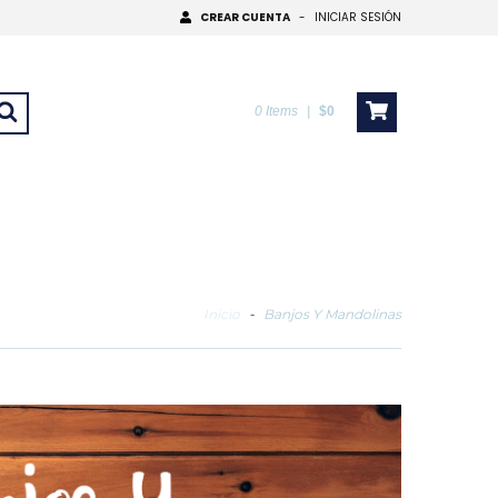
CREAR CUENTA
-
INICIAR SESIÓN
0
Items
|
$0
Inicio
-
Banjos Y Mandolinas