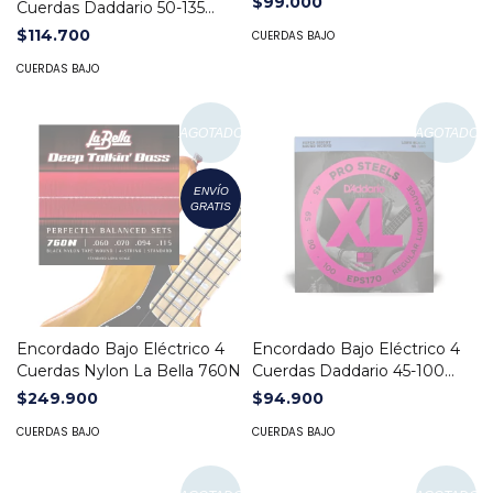
$99.000
Cuerdas Daddario 50-135
EXL160-5
$114.700
CUERDAS BAJO
CUERDAS BAJO
AGOTADO
AGOTADO
ENVÍO
GRATIS
Encordado Bajo Eléctrico 4
Encordado Bajo Eléctrico 4
Cuerdas Nylon La Bella 760N
Cuerdas Daddario 45-100
EPS170
$249.900
$94.900
CUERDAS BAJO
CUERDAS BAJO