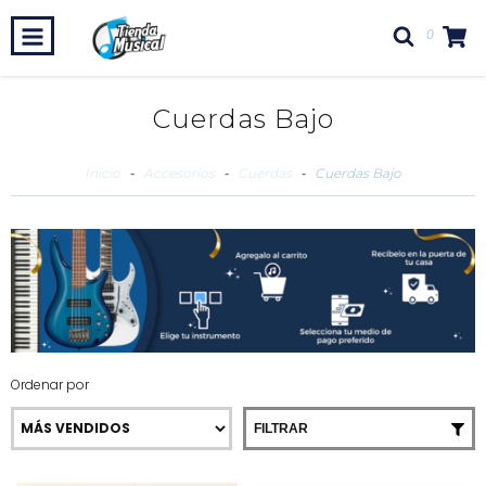
0
Cuerdas Bajo
Inicio
-
Accesorios
-
Cuerdas
-
Cuerdas Bajo
Ordenar por
FILTRAR