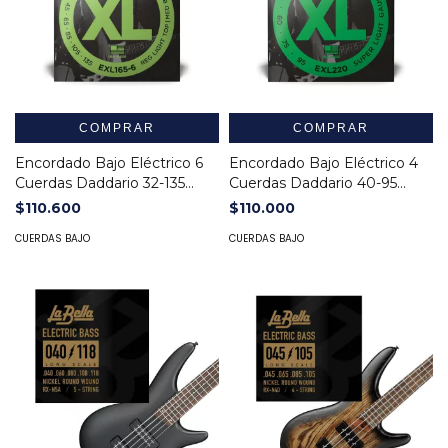
COMPRAR
COMPRAR
Encordado Bajo Eléctrico 6
Encordado Bajo Eléctrico 4
Cuerdas Daddario 32-135
Cuerdas Daddario 40-95
EXL165-6
EXL220
$110.600
$110.000
CUERDAS BAJO
CUERDAS BAJO