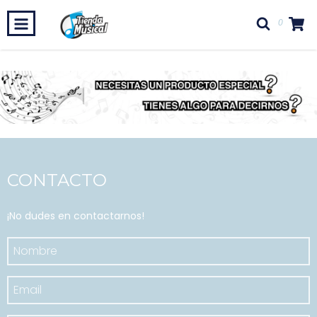
0
CONTACTO
¡No dudes en contactarnos!