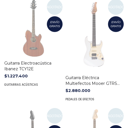
AGOTADO
AGOTADO
ENVÍO
ENVÍO
GRATIS
GRATIS
Guitarra Electroacústica
Ibanez TCY12E
$1.227.400
Guitarra Eléctrica
Multiefectos Mooer GTRS
GUITARRAS ACÚSTICAS
P800
$2.880.000
PEDALES DE EFECTOS
AGOTADO
AGOTADO