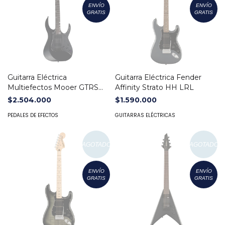
ENVÍO
ENVÍO
GRATIS
GRATIS
Guitarra Eléctrica
Guitarra Eléctrica Fender
Multiefectos Mooer GTRS
Affinity Strato HH LRL
M800
$2.504.000
$1.590.000
PEDALES DE EFECTOS
GUITARRAS ELÉCTRICAS
AGOTADO
AGOTADO
ENVÍO
ENVÍO
GRATIS
GRATIS